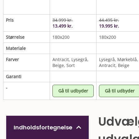
Pris
34.999
kr.
44.495
kr.
13.499
kr.
19.995
kr.
Størrelse
180x200
180x200
Materiale
Farver
Antracit, Lysegrå,
Lysegrå, Mørkeblå,
Beige, Sort
Antracit, Beige
Garanti
-
Gå til udbyder
Gå til udbyder
Udvæl
Indholdsfortegnelse