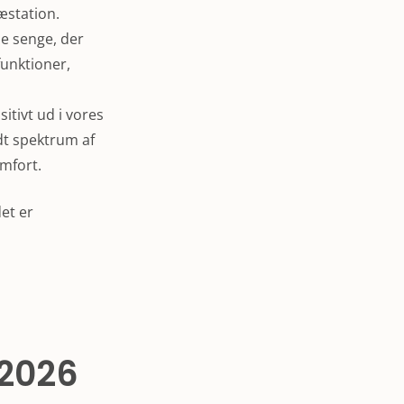
æstation.
de senge, der
funktioner,
itivt ud i vores
dt spektrum af
omfort.
et er
 2026