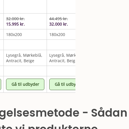
Komfort | Elevatio
180x200 cm.
32.000
kr.
44.495
kr.
27.999
kr.
15.995
kr.
32.000
kr.
180x200
180x200
180x200
Lysegrå, Mørkeblå,
Lysegrå, Mørkeblå,
Antracit, Lysegrå,
Antracit, Beige
Antracit, Beige
Beige, Sort
Gå til udbyder
Gå til udbyder
Gå til udbyder
gelsesmetode - Sådan