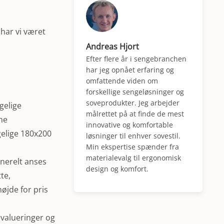
har vi været
Andreas Hjort
Efter flere år i sengebranchen
har jeg opnået erfaring og
omfattende viden om
forskellige sengeløsninger og
soveprodukter. Jeg arbejder
gelige
målrettet på at finde de mest
ne
innovative og komfortable
gelige 180x200
løsninger til enhver sovestil.
Min ekspertise spænder fra
materialevalg til ergonomisk
generelt anses
design og komfort.
te,
øjde for pris
evalueringer og