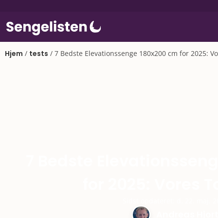
Hjem
/
tests
/
7 Bedste Elevationssenge 180x200 cm for 2025: Vo
7 Bedste Elevationssen
for 2025: Vores 
Sidst opdateret: d. 22. maj, 
Andreas Hjor