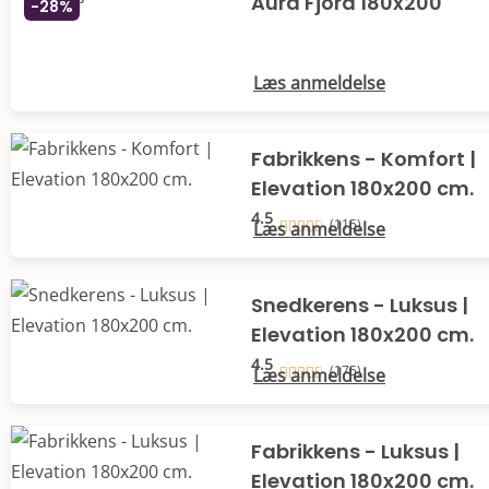
Aura Fjord 180x200
-28%
Læs anmeldelse
Fabrikkens - Komfort |
Elevation 180x200 cm.
4.5
(115)
Læs anmeldelse
Snedkerens - Luksus |
Elevation 180x200 cm.
4.5
(175)
Læs anmeldelse
Fabrikkens - Luksus |
Elevation 180x200 cm.