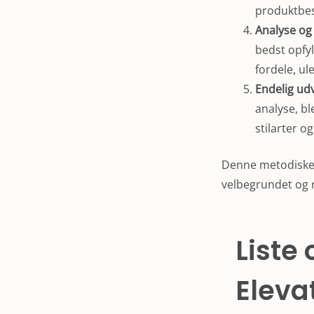
produktbesk
Analyse og
bedst opfyl
fordele, u
Endelig ud
analyse, bl
stilarter o
Denne metodiske t
velbegrundet og r
Liste
Eleva