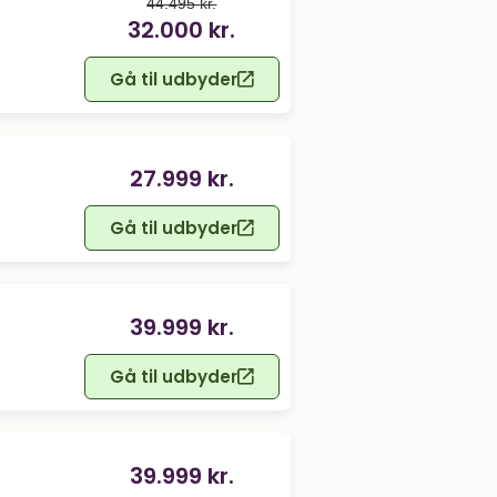
44.495
kr.
oprindelige
aktuelle
32.000
kr.
pris
pris
var:
er:
Gå til udbyder
44.495 kr..
32.000 kr..
27.999
kr.
Gå til udbyder
39.999
kr.
Gå til udbyder
39.999
kr.