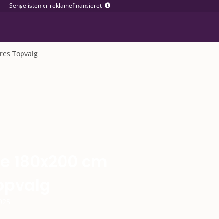
Sengelisten er reklamefinansieret
res Topvalg
ge 180x200 cm
Topvalg
2025
t