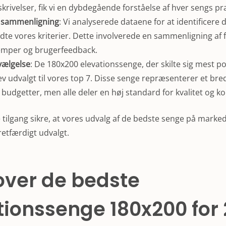
rivelser, fik vi en dybdegående forståelse af hver sengs pr
 sammenligning
: Vi analyserede dataene for at identificere 
dte vores kriterier. Dette involverede en sammenligning af 
lemper og brugerfeedback.
vælgelse
: De 180x200 elevationssenge, der skilte sig mest pos
ev udvalgt til vores top 7. Disse senge repræsenterer et bre
g budgetter, men alle deler en høj standard for kvalitet og k
ilgang sikre, at vores udvalg af de bedste senge på marked
etfærdigt udvalgt.
Den
Den
Den
Den
Den
Den
Den
Den
 over de bedste
oprindelige
oprindelige
oprindelige
aktuelle
aktuelle
aktuelle
oprindelige
aktuelle
pris
pris
pris
pris
pris
pris
pris
pris
var:
var:
var:
er:
er:
er:
var:
er:
tionssenge 180x200 for
44.495 kr..
32.000 kr..
44.495 kr..
32.000 kr..
15.995 kr..
19.995 kr..
34.999 kr..
13.499 kr..