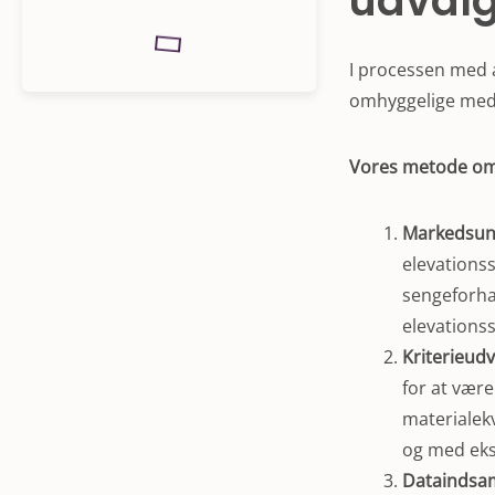
udvalg
I processen med a
omhyggelige med
Vores metode omf
Markedsun
elevations
sengeforha
elevations
Kriterieudv
for at være
materialekv
og med eks
Dataindsa