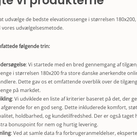
te vi produkterne
t udvælge de bedste elevationssenge i størrelsen 180x200, 
 vores udvælgelsesmetode.
attede følgende trin:
dersøgelse
: Vi startede med en bred gennemgang af tilgæn
senge i størrelsen 180x200 fra store danske anerkendte onli
ndlere. Dette gav os et omfattende overblik over de tilgæn
senge på markdet.
ikling
: Vi udviklede en liste af kriterier baseret på det, der 
 afgørende for en god seng. Dette inkluderede komfort, støt
alitet, holdbarhed, og kundetilfredshed. Der er også taget h
tra bonuspoint for nem og hurtig levering.
mling
: Ved at samle data fra forbrugeranmeldelser, ekspert