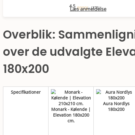
4.5
(175)
Læs anmeldelse
Overblik: Sammenlign
over de udvalgte Elev
180x200
Specifikationer
Aura Nordlys
Monark - Kølende |
180x200
Elevation 180x200
cm.