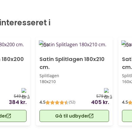
nteresseret i
-30%
-30
n 180x200
Satin Splitlagen 180x210
Sat
cm.
cm.
Splitlagen
Split
180x210
160x
549 kr.
579 kr.
384 kr.
405 kr.
4.5
4.5
(52)
der
Gå til udbyder