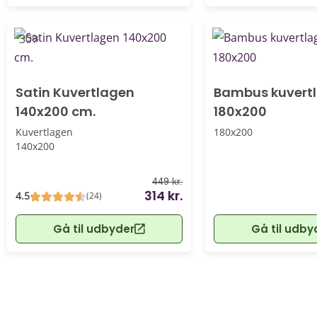
-30%
Satin Kuvertlagen
Bambus kuvertl
140x200 cm.
180x200
Kuvertlagen
180x200
140x200
449 kr.
314 kr.
4.5
(24)
Gå til udbyder
Gå til udby