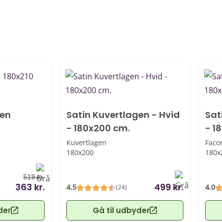
gen
Satin Kuvertlagen - Hvid
Sat
- 180x200 cm.
- 1
Kuvertlagen
Faco
180x200
180x
519 kr.
363 kr.
499 kr.
4.5
4.0
(24)
der
Gå til udbyder