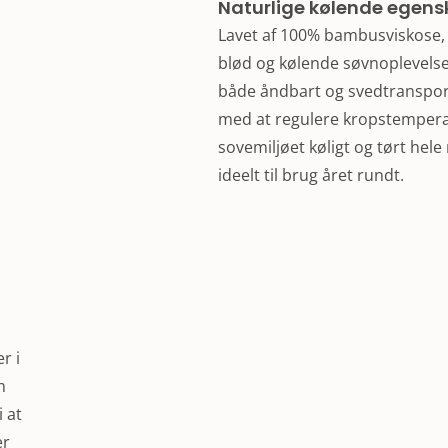
Naturlige kølende egens
Lavet af 100% bambusviskose, 
blød og kølende søvnoplevels
både åndbart og svedtransport
med at regulere kropstempera
sovemiljøet køligt og tørt hele
ideelt til brug året rundt.
r i
m
 at
er