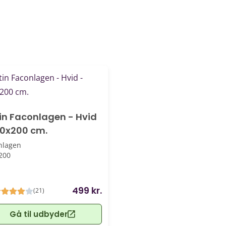
in Faconlagen - Hvid
80x200 cm.
nlagen
200
499 kr.
(21)
Gå til udbyder