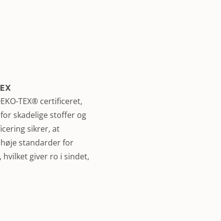
TEX
KO-TEX® certificeret,
i for skadelige stoffer og
cering sikrer, at
 høje standarder for
hvilket giver ro i sindet,