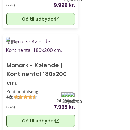
9.999 kr.
(293)
Gå til udbyder
-68%
Monark - Kølende |
Kontinental 180x200
cm.
Kontinentalseng
4.5
180x200
24.999 kr.
7.999 kr.
(248)
Gå til udbyder