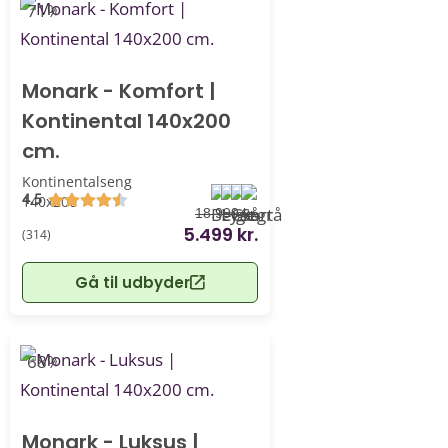
-71%
Monark - Komfort |
Kontinental 140x200
cm.
Kontinentalseng
4.5
140x200
18.999 kr.
5.499 kr.
(314)
Gå til udbyder
-68%
Monark - Luksus |