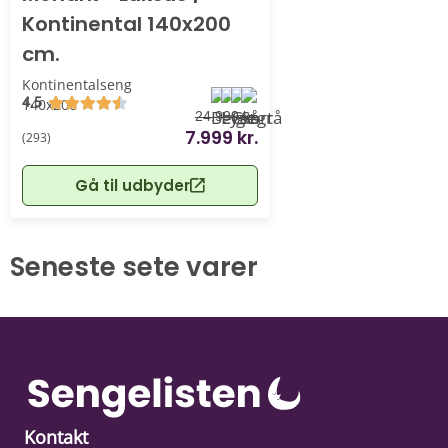
Kontinental 140x200
cm.
Kontinentalseng
4.5
140x200
24.999 kr.
7.999 kr.
(293)
Gå til udbyder
Seneste sete varer
Kontakt