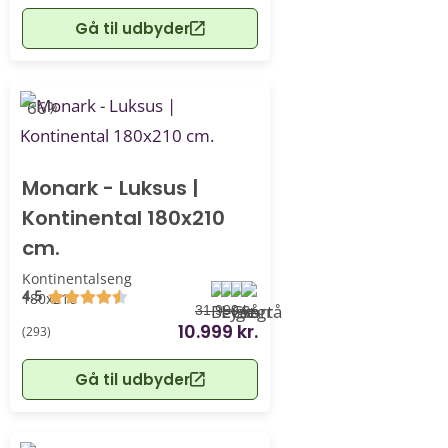
Gå til udbyder
-66%
Monark - Luksus |
Kontinental 180x210
cm.
Kontinentalseng
4.5
180x210
31.999 kr.
10.999 kr.
(293)
Gå til udbyder