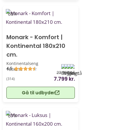
-68%
Monark - Komfort |
Kontinental 180x210
cm.
Kontinentalseng
4.5
180x210
23.999 kr.
7.799 kr.
(314)
Gå til udbyder
-67%