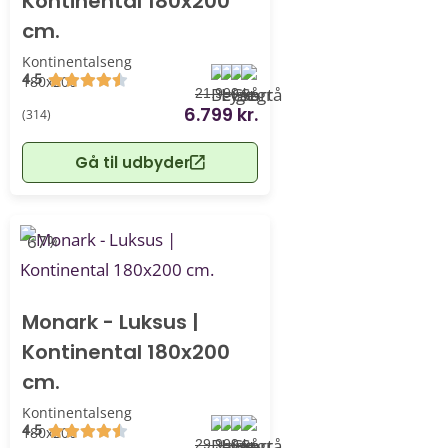
Kontinental 180x200
cm.
Kontinentalseng
4.5
180x200
21.999 kr.
6.799 kr.
(314)
Gå til udbyder
-67%
Monark - Luksus |
Kontinental 180x200
cm.
Kontinentalseng
4.5
180x200
29.999 kr.