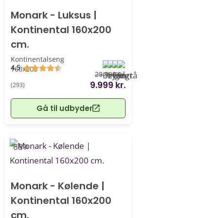
Monark - Luksus |
Kontinental 160x200
cm.
Kontinentalseng
4.5
160x200
29.999 kr.
9.999 kr.
(293)
Gå til udbyder
-68%
Monark - Kølende |
Kontinental 160x200
cm.