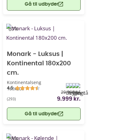
Gå til udbyder
-67%
Monark - Luksus |
Kontinental 180x200
cm.
Kontinentalseng
4.5
180x200
29.999 kr.
(293)
9.999 kr.
Gå til udbyder
-68%