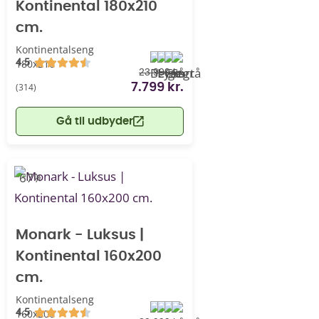
Kontinental 180x210
cm.
Kontinentalseng
4.5
180x210
23.999 kr.
(314)
7.799 kr.
Gå til udbyder
-67%
Monark - Luksus |
Kontinental 160x200
cm.
Kontinentalseng
4.5
160x200