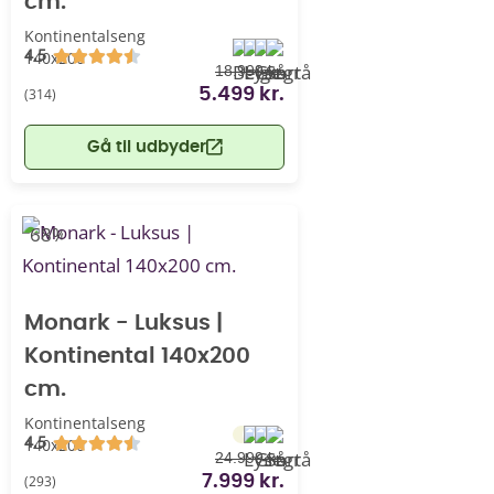
cm.
Kontinentalseng
4.5
140x200
18.999 kr.
(314)
5.499 kr.
Gå til udbyder
-68%
Monark - Luksus |
Kontinental 140x200
cm.
Kontinentalseng
4.5
140x200
24.999 kr.
(293)
7.999 kr.