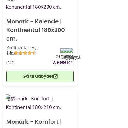
Monark - Kølende |
Kontinental 180x200
cm.
Kontinentalseng
4.5
180x200
24.999 kr.
(248)
7.999 kr.
Gå til udbyder
-68%
Monark - Komfort |