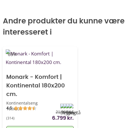
Andre produkter du kunne være
interesseret i
-69%
Monark - Komfort |
Kontinental 180x200
cm.
Kontinentalseng
4.5
180x200
21.999 kr.
(314)
6.799 kr.