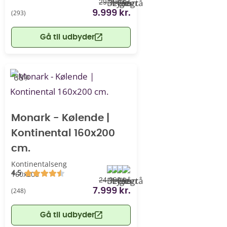
29.999 kr.
(293)
9.999 kr.
Gå til udbyder
-68%
Monark - Kølende |
Kontinental 160x200
cm.
Kontinentalseng
4.5
160x200
24.999 kr.
(248)
7.999 kr.
Gå til udbyder