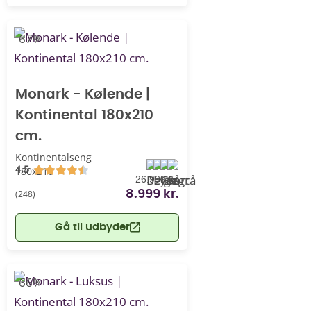
-67%
Monark - Kølende |
Kontinental 180x210
cm.
Kontinentalseng
4.5
180x210
26.999 kr.
(248)
8.999 kr.
Gå til udbyder
-66%