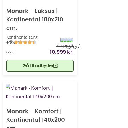
Monark - Luksus |
Kontinental 180x210
cm.
Kontinentalseng
4.5
180x210
31.999 kr.
(293)
10.999 kr.
Gå til udbyder
-71%
Monark - Komfort |
Kontinental 140x200